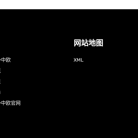
网站地图
y中欧
XML
点
星
务
ty中欧官网