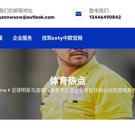
我们的邮箱地址:
致电我们:
sznnwsxw@outlook.com
13446490842
星
企业服务
找到zoty中欧官网
体育热点
me
足球明星与游戏玩家名字汇总让你轻松找到心仪的游戏角