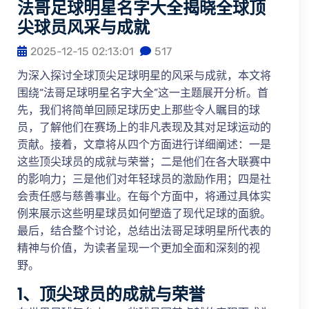
法哥足球明星名字大全揭晓全球顶
尖球员风采与成就
2025-12-15 02:13:01
517
为深入探讨全球顶尖足球明星的风采与成就，本文将
围绕“法哥足球明星名字大全”这一主题展开分析。首
先，我们将简单回顾足球历史上那些令人瞩目的球
员，了解他们在赛场上的非凡表现及其对足球运动的
贡献。接着，文章将从四个方面进行详细阐述：一是
这些顶尖球员的成就与荣誉；二是他们在各大联赛中
的影响力；三是他们对年轻球员的激励作用；四是社
会责任感与慈善事业。在每个方面中，将通过具体实
例来展示这些明星球员如何塑造了现代足球的面貌。
最后，结合整个讨论，总结出法哥足球明星所代表的
精神与价值，为读者呈现一个更加全面和深刻的视
野。
1、顶尖球员的成就与荣誉