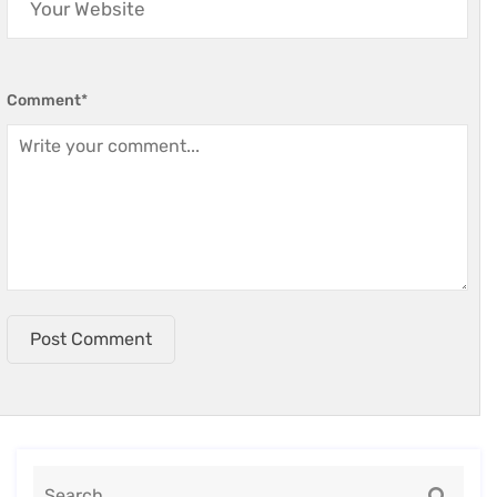
Comment
*
Post Comment