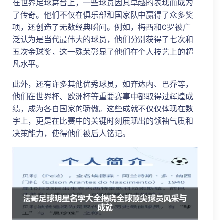
在世界足球舞台上，一些球员因其卓越的表现而成为
了传奇。他们不仅在俱乐部和国家队中赢得了众多奖
项，还创造了无数经典瞬间。例如，梅西和C罗被广
泛认为是当代最伟大的球员，他们分别获得了七次和
五次金球奖，这一殊荣彰显了他们在个人技艺上的超
凡水平。
此外，还有许多其他优秀球员，如齐达内、巴乔等，
他们在世界杯、欧洲杯等重要赛事中都取得过辉煌成
绩，成为各自国家的骄傲。这些成就不仅仅体现在数
字上，更是在比赛中的关键时刻展现出的领袖气质和
决策能力，使得他们被后人铭记。