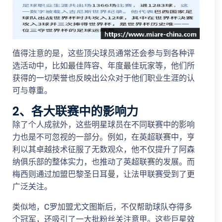
值得注意的是，这些顶尖球员通常还会参与到各种评
选活动中，比如最佳阵容、年度最佳玩家等，他们所
获得的一切荣誉也反映出公众对于他们职业生涯的认
可与尊重。
2、各大联赛中的影响力
除了个人成就外，这些明星球员在不同联赛中的影响
力也是不可忽视的一部分。例如，在英超联赛中，亨
利以其卓越技术征服了无数观众，他不仅提升了阿森
纳俱乐部的整体实力，也推动了英超联赛的发展。而
梅西则通过加盟巴黎圣日耳曼，让法甲联赛受到了更
广泛关注。
类似地，C罗加盟尤文图斯后，不仅帮助球队夺得多
个冠军，还吸引了一大批粉丝关注意甲。这些巨星效