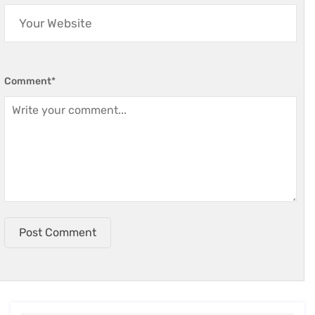
Comment
*
Post Comment