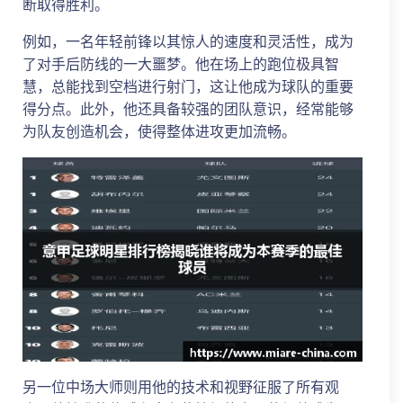
断取得胜利。
例如，一名年轻前锋以其惊人的速度和灵活性，成为
了对手后防线的一大噩梦。他在场上的跑位极具智
慧，总能找到空档进行射门，这让他成为球队的重要
得分点。此外，他还具备较强的团队意识，经常能够
为队友创造机会，使得整体进攻更加流畅。
另一位中场大师则用他的技术和视野征服了所有观