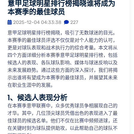
意甲足球明星排行榜揭晓谁将成为
本赛季的最佳球员
2025-12-04 04:33:38
227
意甲足球明星排行榜揭晓，吸引了无数球迷的目光。
本赛季的最佳球员评选不仅仅是对个人能力的认可，
更是对球队表现和战术执行力的综合考量。本文将从
四个方面详细分析本赛季意甲足球明星排行榜，包括
候选人的表现、各队球队影响、媒体与球迷反响以及
未来发展趋势。通过这些方面的深入探讨，我们将揭
示出谁将有望成为本赛季的最佳球员，并展望其未来
在职业生涯中的发展。
1、候选人表现分析
在本赛季意甲联赛中，众多优秀球员争相展现自己的
才华。其中，几位顶尖球员凭借出色的表现进入了最
佳球员的候选名单。他们不仅在比赛中频频进球，还
在关键时刻为球队提供助攻，以此帮助自己的球队不