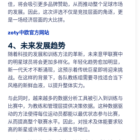
佳，将会吸引更多品牌赞助，从而推动整个足球市场
的发展。因此，这次评选不仅是竞技层面的角逐，更
是一场经济层面的大比拼。
zoty中欧官方网站
4、未来发展趋势
随着科技的发展和训练方法的革新，未来意甲联赛中
的明星球员将会更加多样化。年轻化趋势愈加明显，
新一代天才不断涌现，这预示着传统巨星即将迎来挑
战。在这样的背景下，各队教练组需要寻找适合当下
风格的新鲜血液，以提升整体实力。
与此同时，越来越多的数据分析工具被引入到训练与
比赛中，为教练和管理层提供决策依据。这种数据驱
动的方法使得每位运动员都能以最优状态参与比赛，
从而提高整个联赛水平。因此，对技术及体能要求较
高的新星或许将在未来占据主导地位。