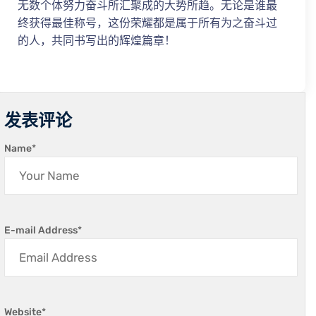
无数个体努力奋斗所汇聚成的大势所趋。无论是谁最
终获得最佳称号，这份荣耀都是属于所有为之奋斗过
的人，共同书写出的辉煌篇章！
发表评论
Name
*
E-mail Address
*
Website
*