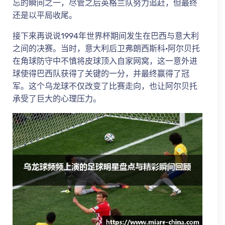
忘的瞬间之一，尽管之后英格兰队努力追赶，但最终
还是以平局收尾。
接下来再说说1994年世界杯期间发生在巴西与意大利
之间的决赛。当时，意大利后卫弗朗西斯科·阿尔贝托
在角球防守中不慎将皮球顶入自家网窝，这一意外进
球使得巴西队获得了关键的一分，并最终赢得了冠
军。这个乌龙球不仅改变了比赛走向，也让阿尔贝托
承受了巨大的心理压力。