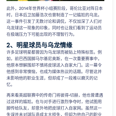
此外，2014年世界杯小组赛阶段，哥伦比亚对阵日本
时，日本后卫加藤浩次也曾制造了一记尴尬的乌龙。
这一事件引发了无数讨论和调侃，不仅加深了人们对
乌龙球这一现象的印象，同时也让我们看到了运动员
在极端压力下可能出现的不理智行为。
2、明星球员与乌龙情缘
许多足球明星都曾因为乌龙球而被贴上特殊标签。例
如，前巴西国脚马尔基尼奥斯，在一次重要赛事中，
他原本想解围却不慎将皮球送入自家大门。这一幕令
他感到非常懊恼，也成为媒体热议的话题。尽管这并
未影响他的职业生涯，但却成了一段难以磨灭的记
忆。
再来看英超联赛中的传奇门将彼得·切赫，他也曾遭遇
过这样的尴尬。在与对手进行激烈争夺时，他试图用
脚传给队友，却意外地把皮球打入自家网。虽然这一
失误并未对球队造成太大损失，但却为他自己的职业