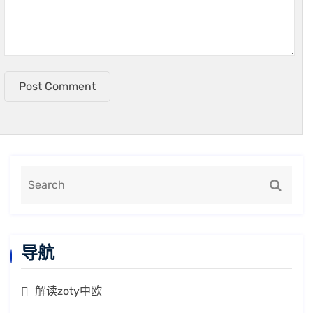
Post Comment
导航
解读zoty中欧