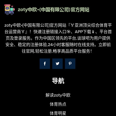
zoty中欧·(中国有限公司)官方网站『🏅亚洲顶尖综合体育平
台运营商🏅』！快速注册链接入口🎯、APP下载📱、平台首
页及登录服务。作为中国区领先的平台,谈球吧为用户提供
安全、稳定的注册体验,24小时客服随时在线支持。立即前
往官网,轻松注册,畅享高品质平台服务！
导航
解读zoty中欧
体育热点
体育明星