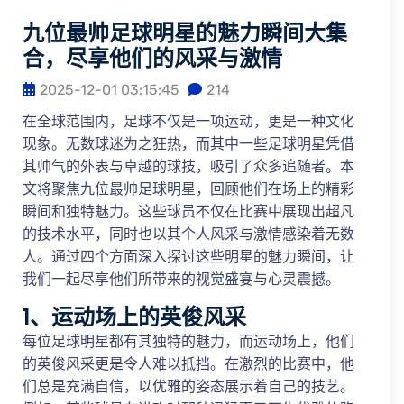
九位最帅足球明星的魅力瞬间大集
合，尽享他们的风采与激情
2025-12-01 03:15:45
214
在全球范围内，足球不仅是一项运动，更是一种文化
现象。无数球迷为之狂热，而其中一些足球明星凭借
其帅气的外表与卓越的球技，吸引了众多追随者。本
文将聚焦九位最帅足球明星，回顾他们在场上的精彩
瞬间和独特魅力。这些球员不仅在比赛中展现出超凡
的技术水平，同时也以其个人风采与激情感染着无数
人。通过四个方面深入探讨这些明星的魅力瞬间，让
我们一起尽享他们所带来的视觉盛宴与心灵震撼。
1、运动场上的英俊风采
每位足球明星都有其独特的魅力，而运动场上，他们
的英俊风采更是令人难以抵挡。在激烈的比赛中，他
们总是充满自信，以优雅的姿态展示着自己的技艺。