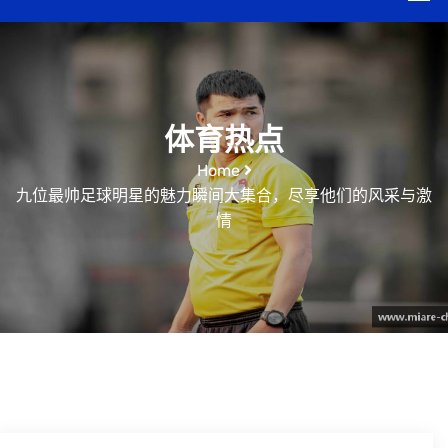
体育热点
Home
九位最帅足球明星的魅力瞬间大集合，尽享他们的风采与激
情