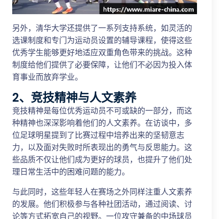
另外，清华大学还提供了一系列支持系统，如灵活的
选课制度和专门为运动员设置的辅导课程，使得这些
优秀学生能够更好地适应双重角色带来的挑战。这种
制度给他们提供了必要保障，让他们不必因为投入体
育事业而放弃学业。
2、竞技精神与人文素养
竞技精神是每位优秀运动员不可或缺的一部分，而这
种精神也深深影响着他们的人文素养。在访谈中，多
位足球明星提到了比赛过程中培养出来的坚韧意志
力，以及面对失败时所表现出的勇气与反思能力。这
些品质不仅让他们成为更好的球员，也提升了他们处
理日常生活中的困难问题的能力。
与此同时，这些年轻人在赛场之外同样注重人文素养
的发展。他们积极参与各种社团活动，通过阅读、讨
论等方式拓宽自己的视野。一位攻守兼备的中场球员