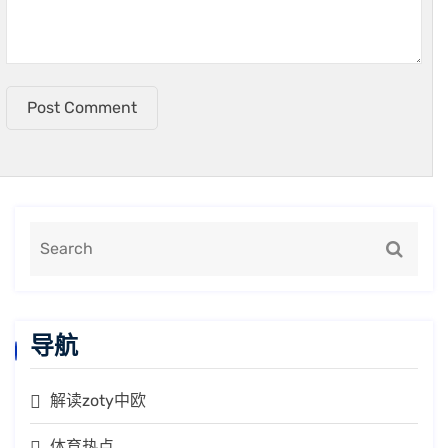
Post Comment
导航
解读zoty中欧
体育热点