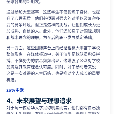
全球各地的新朋友。
通过参加大型赛事，这些学生不仅锻炼了身体，也提
升了心理素质。他们必须面对强大的对手以及复杂多
变的竞争环境，但正是这样的挑战，让他们成长为更
加成熟、自信的人。此外，他们还加强了对国际规则
和战术理念的理解，为今后的职业发展奠定基础。
另一方面，这些国际舞台上的经验也极大丰富了学校
整体形象。在媒体报道中，关于清华足球队员积极拼
搏、不懈努力的信息频频出现，这增强了公众对学校
品牌及其教育理念认可度。同时，对于参与者来说，
这是一次难得的人生历练，也是推动个人成长的重要
机遇。
zoty中欧
4、未来展望与理想追求
对于每一位清华大学足球明星而言，他们都有自己独