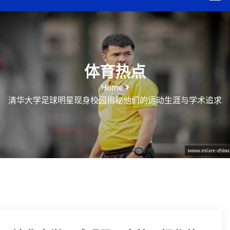
体育热点
Home
清华大学足球明星现身校园揭秘他们的运动生涯与学术追求