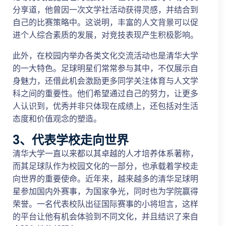
分享道，他曾因一次文学社活动获得灵感，并结合到
自己的比赛策略中。这说明，丰富的人文背景可以促
进个人综合素质的发展，对竞技表现产生积极影响。
此外，在校园内举办各类文化交流活动也是清华大学
的一大特色。足球明星们常常参与其中，不仅展示自
身魅力，还借此机会激励更多同学关注体育与人文学
科之间的重要性。他们希望通过自己的努力，让更多
人认识到，优秀并非只体现在成绩上，还包括对生活
态度和价值观念的塑造。
3、代表学校走向世界
清华大学一直以来都以其卓越的人才培养体系著称，
而其足球队作为校园文化的一部分，也承载着学校走
向世界的重要使命。近年来，越来越多的清华足球明
星参加国内外赛事，为国家争光，同时也为学院赢得
荣誉。一名代表校队出征国际赛事的小将坦言，这样
的平台让他有机会体验到不同文化，并且结识了来自