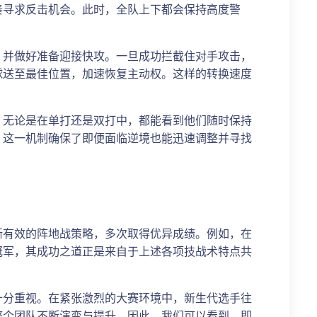
奏寻求反击机会。此时，全队上下都会保持高度警
，并做好准备迎接快攻。一旦成功拦截住对手攻击，
球送至最佳位置，加速恢复主动权。这样的转换速度
。无论是在单打还是双打中，都能看到他们随时保持
，这一机制确保了即便面临逆境也能迅速调整并寻找
晰有效的阵地战策略，多次取得优异成绩。例如，在
冠军，其成功之道正是来自于上述各项技战术特点共
十分重视。在紧张激烈的大赛环境中，新生代选手往
整个团队不断演变与提升。因此，我们可以看到，即