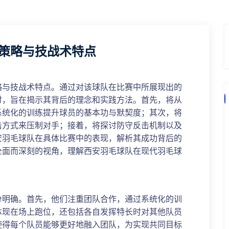
策略与技战术特点
略与技战术特点。通过对该球队在比赛中所展现出的
讨，旨在揭示其背后的理念和实践方法。首先，将从
系统化的训练提升球员的基本功与默契度；其次，将
击方式来压制对手；接着，将探讨防守反击机制以及
安羽毛球队在具体比赛中的表现，解析其成功背后的
全面而深刻的视角，理解西安羽毛球队在现代羽毛球
分明确。首先，他们注重团队合作，通过系统化的训
体现在场上跑位，还包括各自发挥特长时对其他队员
使得每个队员能够更好地融入团队，为实现共同目标