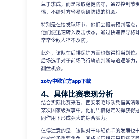
急于求成，而是采取稳健防守，通过控制节
惕，不给对方轻易突破防线的机会。
特别是在接发球环节，他们会提前预判落点
他们便迅速转入反击状态，通过快速传导将
常常令敌人猝不及防。
此外，该队在后排保护方面也做得相当到位
后场选手对于前场飞行轨迹判断与追逐能力
翻盘机会。
zoty中欧官方app下载
4、具体比赛表现分析
结合实际比赛来看，西安羽毛球队凭借其清
某次国家级赛事中，他们凭借稳定发挥获得
同作用下形成强大的综合实力。
值得注意的是，该队对于年轻选手的发展也
往被给予重要角色，其成长历程正是见证了