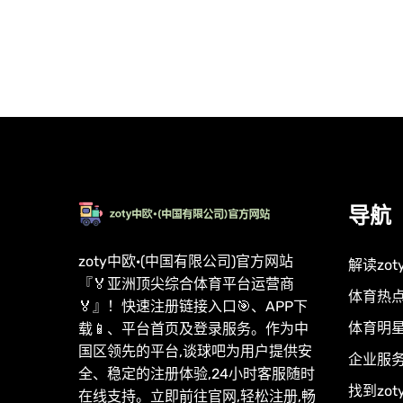
导航
zoty中欧·(中国有限公司)官方网站
解读zot
『🏅亚洲顶尖综合体育平台运营商
体育热
🏅』！快速注册链接入口🎯、APP下
体育明
载📱、平台首页及登录服务。作为中
国区领先的平台,谈球吧为用户提供安
企业服
全、稳定的注册体验,24小时客服随时
找到zo
在线支持。立即前往官网,轻松注册,畅