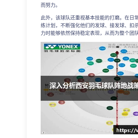
而努力。
此外，该球队还重视基本技能的打磨。在日
练计划，不断强化他们的发球、接发球、扣
力时能够依然保持稳定表现，从而为整个团