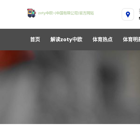
首页
解读zoty中欧
体育热点
体育明