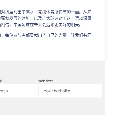
烈对抗展现出了高水平竞技体育所特有的一面。从筹
益蓬勃发展的趋势，以及广大球迷对于这一运动深厚
由相信，中国足球在未来会迎来更美好的明天。
何，每位参与者都贡献出了自己的力量，让我们共同
s
*
Website
*