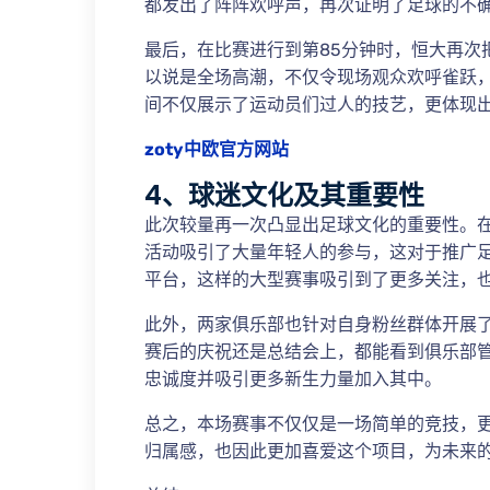
都发出了阵阵欢呼声，再次证明了足球的不
最后，在比赛进行到第85分钟时，恒大再次
以说是全场高潮，不仅令现场观众欢呼雀跃
间不仅展示了运动员们过人的技艺，更体现
zoty中欧官方网站
4、球迷文化及其重要性
此次较量再一次凸显出足球文化的重要性。
活动吸引了大量年轻人的参与，这对于推广
平台，这样的大型赛事吸引到了更多关注，
此外，两家俱乐部也针对自身粉丝群体开展
赛后的庆祝还是总结会上，都能看到俱乐部
忠诚度并吸引更多新生力量加入其中。
总之，本场赛事不仅仅是一场简单的竞技，
归属感，也因此更加喜爱这个项目，为未来