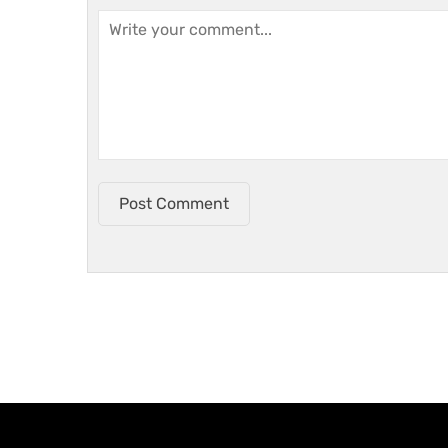
Post Comment