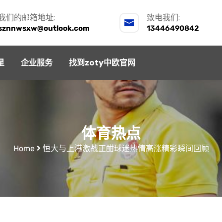
我们的邮箱地址:
致电我们:
sznnwsxw@outlook.com
13446490842
星
企业服务
找到zoty中欧官网
体育热点
Home
恒大与上港激战正酣球迷热情高涨精彩瞬间回顾