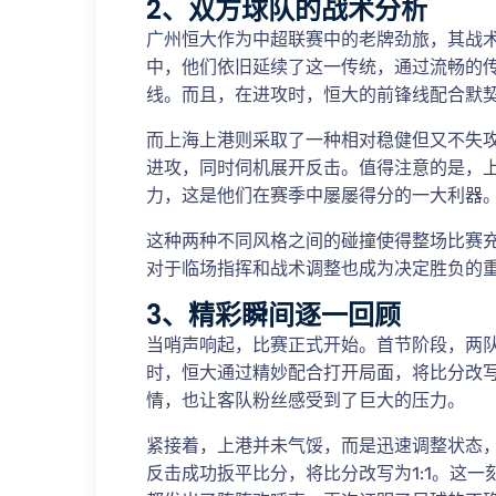
2、双方球队的战术分析
广州恒大作为中超联赛中的老牌劲旅，其战
中，他们依旧延续了这一传统，通过流畅的
线。而且，在进攻时，恒大的前锋线配合默
而上海上港则采取了一种相对稳健但又不失
进攻，同时伺机展开反击。值得注意的是，
力，这是他们在赛季中屡屡得分的一大利器
这种两种不同风格之间的碰撞使得整场比赛
对于临场指挥和战术调整也成为决定胜负的
3、精彩瞬间逐一回顾
当哨声响起，比赛正式开始。首节阶段，两队
时，恒大通过精妙配合打开局面，将比分改写
情，也让客队粉丝感受到了巨大的压力。
紧接着，上港并未气馁，而是迅速调整状态，
反击成功扳平比分，将比分改写为1:1。这