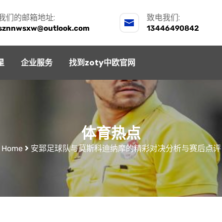
我们的邮箱地址:
致电我们:
sznnwsxw@outlook.com
13446490842
星
企业服务
找到zoty中欧官网
体育热点
Home
安郅足球队与莫斯科迪纳摩的精彩对决分析与赛后点评