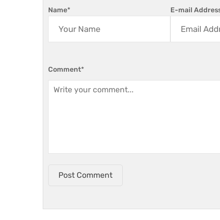
Name
*
E-mail Addres
Comment
*
Post Comment