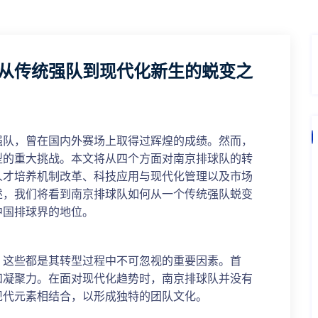
从传统强队到现代化新生的蜕变之
强队，曾在国内外赛场上取得过辉煌的成绩。然而，
型的重大挑战。本文将从四个方面对南京排球队的转
人才培养机制改革、科技应用与现代化管理以及市场
述，我们将看到南京排球队如何从一个传统强队蜕变
中国排球界的地位。
，这些都是其转型过程中不可忽视的重要因素。首
和凝聚力。在面对现代化趋势时，南京排球队并没有
现代元素相结合，以形成独特的团队文化。