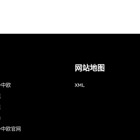
网站地图
y中欧
XML
点
星
务
ty中欧官网