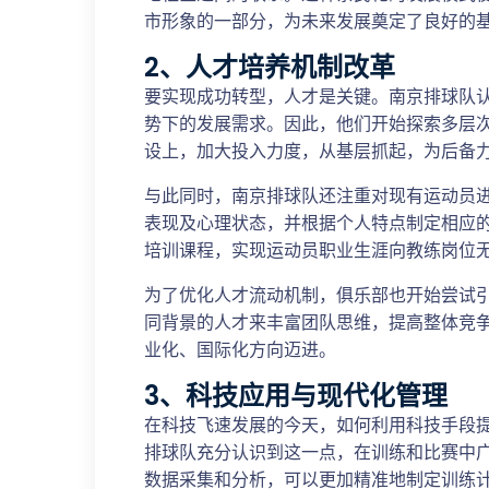
市形象的一部分，为未来发展奠定了良好的
2、人才培养机制改革
要实现成功转型，人才是关键。南京排球队
势下的发展需求。因此，他们开始探索多层
设上，加大投入力度，从基层抓起，为后备
与此同时，南京排球队还注重对现有运动员
表现及心理状态，并根据个人特点制定相应
培训课程，实现运动员职业生涯向教练岗位
为了优化人才流动机制，俱乐部也开始尝试
同背景的人才来丰富团队思维，提高整体竞
业化、国际化方向迈进。
3、科技应用与现代化管理
在科技飞速发展的今天，如何利用科技手段
排球队充分认识到这一点，在训练和比赛中
数据采集和分析，可以更加精准地制定训练