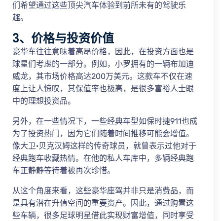
们希望通过这些顶尖汽车体验到前所未有的驾驶乐
趣。
3、价格与投资价值
豪华车往往意味着高昂价格，因此，在投资方面也是
球星们考虑的一部分。例如，小罗拥有的一辆布加迪
威龙，其市场价格高达200万美元。这款车不仅在速
度上让人惊叹，其保值率也极高，是很多富裕人士眼
中的理想投资品。
另外，在一些情况下，一些经典车型如保时捷911也成
为了投资热门，因为它们随着时间推移可能会增值。
像大卫·贝克汉姆这样的传奇球员，就曾表示过他对于
经典跑车收藏热情。在他的私人车库中，多辆经典跑
车正静静等待着被再次珍惜。
从这个角度来看，这些豪华座驾并非只是消费品，而
是具有潜在升值空间的重要资产。因此，通过购置这
些车辆，很多足球明星借此实现财富增值，同时享受