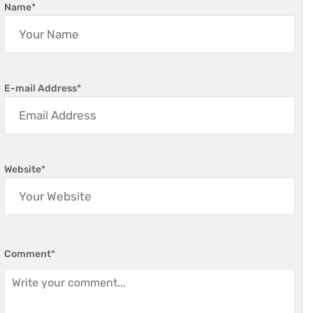
Name
*
E-mail Address
*
Website
*
Comment
*