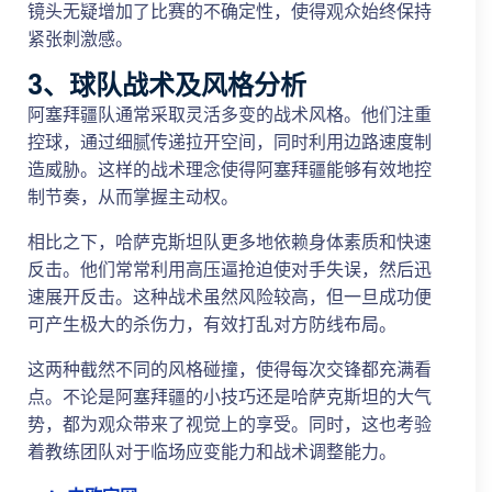
镜头无疑增加了比赛的不确定性，使得观众始终保持
紧张刺激感。
3、球队战术及风格分析
阿塞拜疆队通常采取灵活多变的战术风格。他们注重
控球，通过细腻传递拉开空间，同时利用边路速度制
造威胁。这样的战术理念使得阿塞拜疆能够有效地控
制节奏，从而掌握主动权。
相比之下，哈萨克斯坦队更多地依赖身体素质和快速
反击。他们常常利用高压逼抢迫使对手失误，然后迅
速展开反击。这种战术虽然风险较高，但一旦成功便
可产生极大的杀伤力，有效打乱对方防线布局。
这两种截然不同的风格碰撞，使得每次交锋都充满看
点。不论是阿塞拜疆的小技巧还是哈萨克斯坦的大气
势，都为观众带来了视觉上的享受。同时，这也考验
着教练团队对于临场应变能力和战术调整能力。