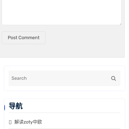
Post Comment
导航
解读zoty中欧