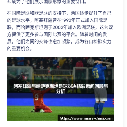
却成为了他们展示国家形象的重要窗口。
在国际足联和欧足联的支持下，两国逐步提升了自己
的足球水平。阿塞拜疆曾在1992年正式加入国际足
联，而哈萨克斯坦则于2002年加入欧洲足联，这为双
方提供了更多参与国际比赛的平台。随着时间的发
展，他们之间的交锋也愈加频繁，成为各自检验实力
的重要机会。