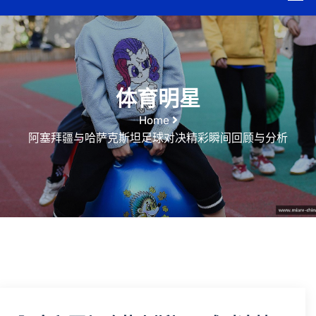
体育明星
Home
阿塞拜疆与哈萨克斯坦足球对决精彩瞬间回顾与分析