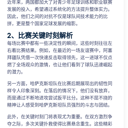
近年来，两国都加大了对青少年足球训练和职业联赛
发展的投入，希望通过系统化的方法提升整体实力。
因此，他们之间的对抗不仅是球队间技术能力的比
拼，更是整个国家足球发展的缩影。
2、比赛关键时刻解析
每场比赛中都有一些决定性的瞬间，这些时刻往往左
右着比赛结果。例如，在最近的一场友谊赛中，阿塞
拜疆队凭借一次快速反击取得领先，这一进球不仅点
燃了全场观众的激情，也让他们看到了球队迅速崛起
的潜力。
另一方面，哈萨克斯坦队在比赛后期展现出的韧性同
样令人印象深刻。在落后的情况下，他们没有放弃，
而是通过不断地进攻尝试扳平比分。这种不屈不挠的
精神让人感受到哈萨克斯坦队员强烈的斗志与团结。
此外，在关键时刻门将表现尤为重要。在双方激烈争
夺之际，多次关键扑救使得比赛悬念重生。这些精彩