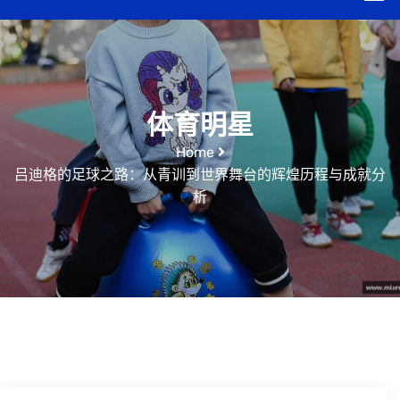
体育明星
Home
吕迪格的足球之路：从青训到世界舞台的辉煌历程与成就分
析