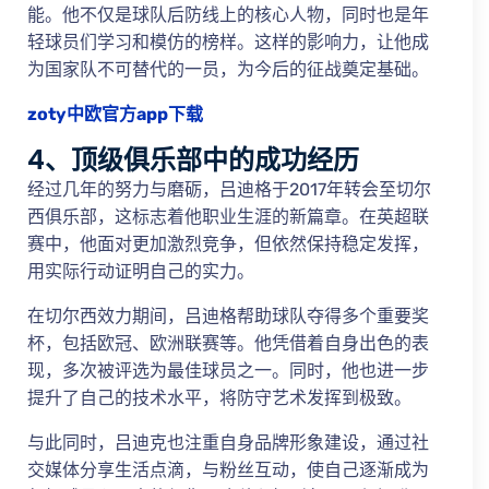
能。他不仅是球队后防线上的核心人物，同时也是年
轻球员们学习和模仿的榜样。这样的影响力，让他成
为国家队不可替代的一员，为今后的征战奠定基础。
zoty中欧官方app下载
4、顶级俱乐部中的成功经历
经过几年的努力与磨砺，吕迪格于2017年转会至切尔
西俱乐部，这标志着他职业生涯的新篇章。在英超联
赛中，他面对更加激烈竞争，但依然保持稳定发挥，
用实际行动证明自己的实力。
在切尔西效力期间，吕迪格帮助球队夺得多个重要奖
杯，包括欧冠、欧洲联赛等。他凭借着自身出色的表
现，多次被评选为最佳球员之一。同时，他也进一步
提升了自己的技术水平，将防守艺术发挥到极致。
与此同时，吕迪克也注重自身品牌形象建设，通过社
交媒体分享生活点滴，与粉丝互动，使自己逐渐成为