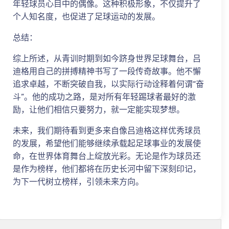
年轻球员心目中的偶像。这种积极形象，不仅提升了
个人知名度，也促进了足球运动的发展。
总结：
综上所述，从青训时期到如今跻身世界足球舞台，吕
迪格用自己的拼搏精神书写了一段传奇故事。他不懈
追求卓越，不断突破自我，以实际行动诠释着何谓“奋
斗”。他的成功之路，是对所有年轻踢球者最好的激
励，让他们相信只要努力，就一定能实现梦想。
未来，我们期待看到更多来自像吕迪格这样优秀球员
的发展，希望他们能够继续承载起足球事业的发展使
命，在世界体育舞台上绽放光彩。无论是作为球员还
是作为榜样，他们都将在历史长河中留下深刻印记，
为下一代树立榜样，引领未来方向。