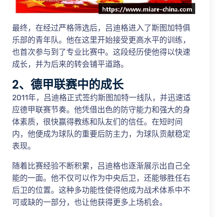
最终，在经过严格筛选后，吕迪格进入了斯图加特俱
乐部的青年队。他在这里开始接受更高水平的训练，
也首次参与到了专业比赛中。这段经历使他得以快速
成长，并为后来的转会铺平道路。
2、德甲联赛中的成长
2011年，吕迪格正式签约斯图加特一线队，并迅速适
应德甲联赛节奏。他凭借出色的防守能力和强大的身
体素质，很快赢得教练和队友们的信任。在短时间
内，他便成为球队的重要后防主力，为球队贡献稳定
表现。
随着比赛经验不断积累，吕迪格也逐渐展示出自己全
能的一面。他不仅可以作为中央后卫，还能够胜任右
后卫的位置。这种多功能性使得他成为战术体系中不
可或缺的一部分，也让他获得更多上场机会。