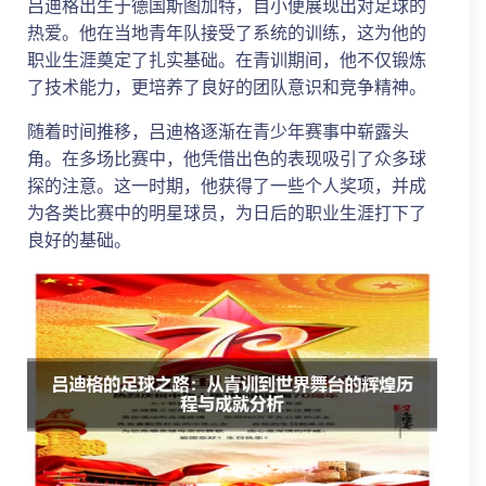
吕迪格出生于德国斯图加特，自小便展现出对足球的
热爱。他在当地青年队接受了系统的训练，这为他的
职业生涯奠定了扎实基础。在青训期间，他不仅锻炼
了技术能力，更培养了良好的团队意识和竞争精神。
随着时间推移，吕迪格逐渐在青少年赛事中崭露头
角。在多场比赛中，他凭借出色的表现吸引了众多球
探的注意。这一时期，他获得了一些个人奖项，并成
为各类比赛中的明星球员，为日后的职业生涯打下了
良好的基础。