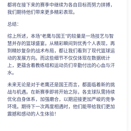
都将在接下来的赛季中继续为各自目标而努力拼搏，
我们期待他们带来更多精彩表现。
总结：
综上所述，本场“老鹰与国王”的较量是一场技艺与智
慧并存的篮球盛宴。从精彩瞬间到优秀个人表现，再
到精妙复杂的战术布局，都让我们看到了现代篮球运
动的发展方向。而这些细节不仅仅体现在数据统计
上，更蕴含着教练组和运动员们辛勤付出的心血与汗
水。
未来无论是对于老鹰还是国王而言，都面临着新的挑
战与机遇。在新赛季即将开始之际，各支球队需持续
优化自身体系，加强磨合，以期迎接更加严峻的竞争
环境。期待下一次再度相遇时，他们能带给我们更加
震撼和感动的人生体验！