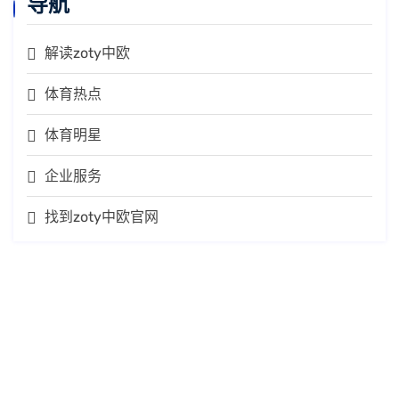
导航
解读zoty中欧
体育热点
体育明星
企业服务
找到zoty中欧官网