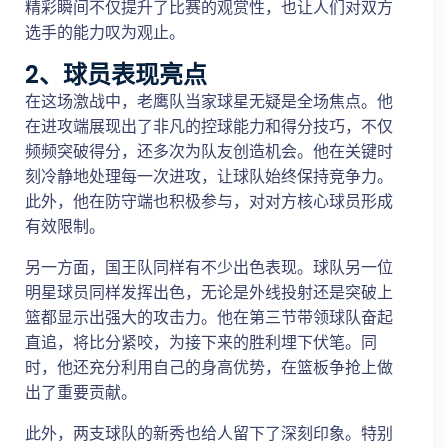
精彩瞬间不仅提升了比赛的观赏性，也让人们对双方
选手的能力叹为观止。
2、球员表现亮点
在这场激战中，老鹰队当家球星无疑是全场焦点。他
在进攻端展现出了非凡的控球能力和得分技巧，不仅
频频突破得分，还多次为队友创造机会。他在关键时
刻冷静地处理每一次进攻，让球队始终保持竞争力。
此外，他在防守端也积极参与，对对方核心球员形成
有效限制。
另一方面，国王队同样有不少出色表现。球队另一位
明星球员同样发挥出色，无论是外线投射还是突破上
篮都显示出强大的攻击力。他在第三节带领球队奋起
直追，将比分紧咬，为接下来的胜利埋下伏笔。同
时，他还充分利用自己的身高优势，在篮板争抢上做
出了重要贡献。
此外，两支球队的新秀也给人留下了深刻印象。特别