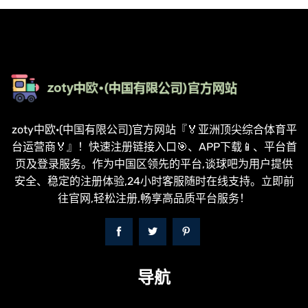
zoty中欧·(中国有限公司)官方网站『🏅亚洲顶尖综合体育平
台运营商🏅』！快速注册链接入口🎯、APP下载📱、平台首
页及登录服务。作为中国区领先的平台,谈球吧为用户提供
安全、稳定的注册体验,24小时客服随时在线支持。立即前
往官网,轻松注册,畅享高品质平台服务！
导航