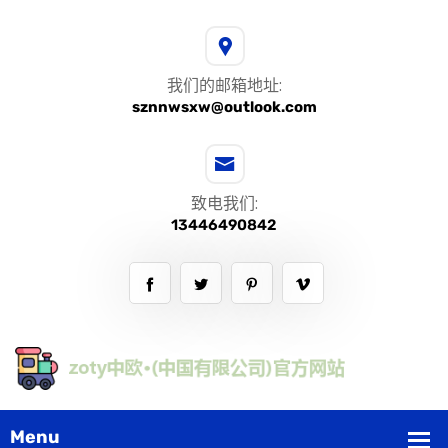
我们的邮箱地址:
sznnwsxw@outlook.com
致电我们:
13446490842