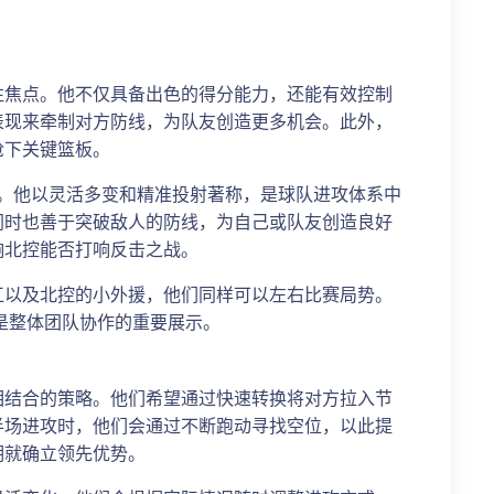
注焦点。他不仅具备出色的得分能力，还能有效控制
表现来牵制对方防线，为队友创造更多机会。此外，
抢下关键篮板。
徽。他以灵活多变和精准投射著称，是球队进攻体系中
同时也善于突破敌人的防线，为自己或队友创造良好
响北控能否打响反击之战。
江以及北控的小外援，他们同样可以左右比赛局势。
是整体团队协作的重要展示。
相结合的策略。他们希望通过快速转换将对方拉入节
半场进攻时，他们会通过不断跑动寻找空位，以此提
期就确立领先优势。