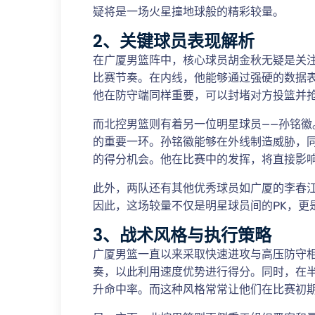
疑将是一场火星撞地球般的精彩较量。
2、关键球员表现解析
在广厦男篮阵中，核心球员胡金秋无疑是关
比赛节奏。在内线，他能够通过强硬的数据
他在防守端同样重要，可以封堵对方投篮并
而北控男篮则有着另一位明星球员——孙铭
的重要一环。孙铭徽能够在外线制造威胁，
的得分机会。他在比赛中的发挥，将直接影
此外，两队还有其他优秀球员如广厦的李春
因此，这场较量不仅是明星球员间的PK，更
3、战术风格与执行策略
广厦男篮一直以来采取快速进攻与高压防守
奏，以此利用速度优势进行得分。同时，在
升命中率。而这种风格常常让他们在比赛初